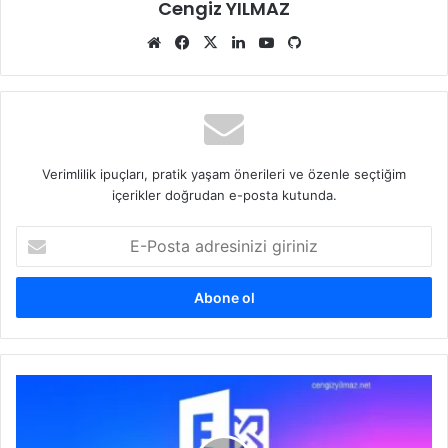
Cengiz YILMAZ
Web
Facebook
X
LinkedIn
YouTube
GitHub
sitesi
Verimlilik ipuçları, pratik yaşam önerileri ve özenle seçtiğim
içerikler doğrudan e-posta kutunda.
E-
Posta
adresinizi
giriniz
Understanding
the
Discrepancies
Between