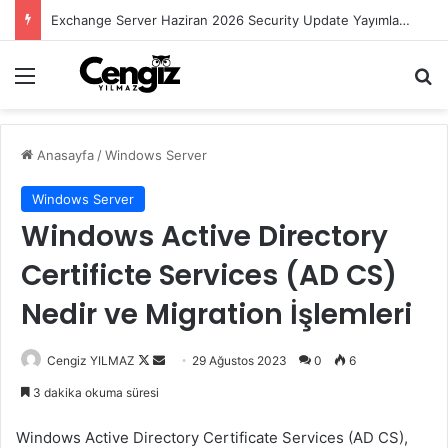
Exchange Server Haziran 2026 Security Update Yayımlandı
Menü
Ar
Anasayfa
/
Windows Server
Windows Server
Windows Active Directory
Certificte Services (AD CS)
Nedir ve Migration İşlemleri
Follow
Bir
Cengiz YILMAZ
29 Ağustos 2023
0
6
on
e-
3 dakika okuma süresi
X
posta
göndermek
Windows Active Directory Certificate Services (AD CS),