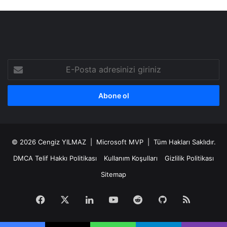
E-
Posta
adresinizi
giriniz
© 2026
Cengiz YILMAZ
| Microsoft MVP | Tüm Hakları Saklıdır.
DMCA Telif Hakkı Politikası
Kullanım Koşulları
Gizlilik Politikası
Sitemap
Facebook
X
LinkedIn
YouTube
Reddit
GitHub
RSS