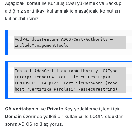
Aşağıdaki komut ile Kuruluş CA’sı yüklemek ve Backup
aldığınız sertifikayı kullanmak için aşağıdaki komutları
kullanabilirsiniz.
Add-WindowsFeature ADCS-Cert-Authority –
Install-AdcsCertificationAuthority –CAType 
EnterpriseRootCA -CertFile "C:DesktopAD-
CONTOSOCS1-CA.p12" -CertFilePassword (read-
CA veritabanın
ı ve
Private Key
yedekleme işlemi için
Domain
üzerinde yetkili bir kullanıcı ile LOGIN olduktan
sonra AD CS rolü açıyoruz.