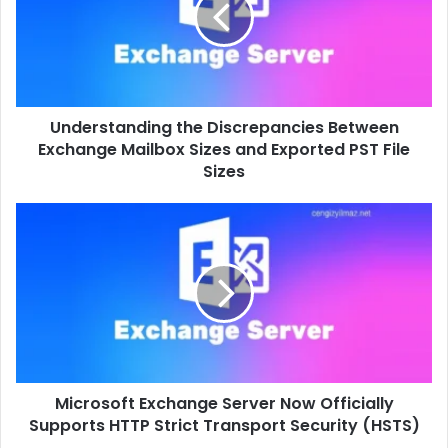
Exchange
Mailbox
Sizes
and
Exported
Understanding the Discrepancies Between
PST
File
Exchange Mailbox Sizes and Exported PST File
Sizes
Sizes
Microsoft
Exchange
Server
Now
Officially
Supports
HTTP
Strict
Transport
Microsoft Exchange Server Now Officially
Security
(HSTS)
Supports HTTP Strict Transport Security (HSTS)