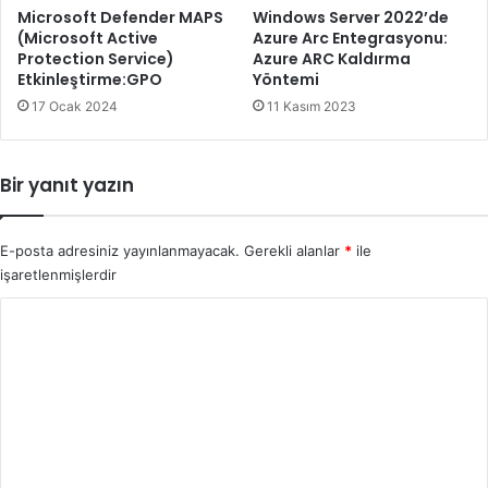
Microsoft Defender MAPS
Windows Server 2022’de
(Microsoft Active
Azure Arc Entegrasyonu:
Protection Service)
Azure ARC Kaldırma
Etkinleştirme:GPO
Yöntemi
17 Ocak 2024
11 Kasım 2023
Bir yanıt yazın
E-posta adresiniz yayınlanmayacak.
Gerekli alanlar
*
ile
işaretlenmişlerdir
Y
o
r
u
m
*